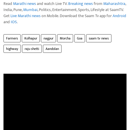
Read
Marathi news
and watch Live TV.
Breaking news
from
Maharashtra
,
India, Pune,
Mumbai
, Politics, Entertainment, Sports, Lifestyle at SaamTV.
Get
Live Marathi news
on Mobile. Download the Saam Tv app for
Android
and
IOS
.
Farmers
Kolhapur
nagpur
Morcha
Goa
saam tv news
highway
raju shetti
Aandolan