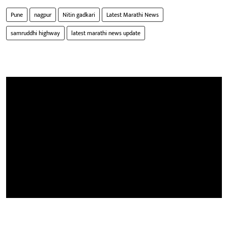
Pune
nagpur
Nitin gadkari
Latest Marathi News
samruddhi highway
latest marathi news update