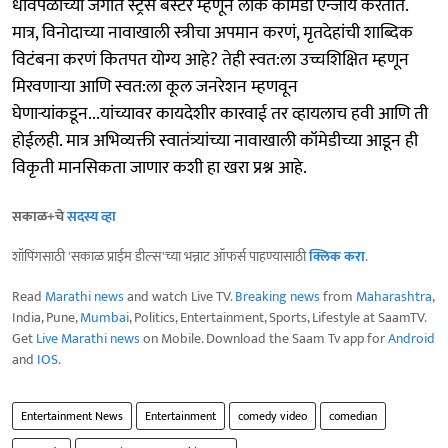
धावपळीच्या जगात स्ट्रेस बस्टर म्हणून लोक कॉमेडी एन्जॉय करतात.
मात्र, विनोदाच्या नावाखाली स्त्रीचा अपमान करणं, मृतदेहांची शाब्दिक
विटंबना करणं कितपत योग्य आहे? तेही स्वत:ला उच्चशिक्षित म्हणून
मिरवणाऱ्या आणि स्वत:ला कूल जनरेशन म्हणवून
घेणाऱ्यांकडून...यांच्यावर कायदेशीर कारवाई तर व्हायलाच हवी आणि ती
होईलही. मात्र अभिव्यक्ती स्वातंत्र्यांच्या नावाखाली कॉमेडीच्या आडून ही
विकृती मानसिकता जाणार कशी हा खरा प्रश्न आहे.
सकाळ+चे
सदस्य व्हा
शॉपिंगसाठी 'सकाळ प्राईम डील्स'च्या भन्नाट ऑफर्स पाहण्यासाठी
क्लिक करा
.
Read
Marathi news
and watch Live TV.
Breaking news
from
Maharashtra
,
India, Pune,
Mumbai
, Politics, Entertainment, Sports, Lifestyle at SaamTV.
Get
Live Marathi news
on Mobile. Download the Saam Tv app for
Android
and
IOS
.
Entertainment News
Entertainment
comedy video
comedian