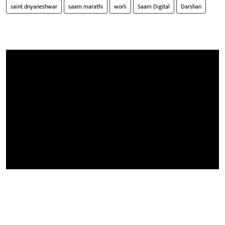
saint dnyaneshwar
saam marathi
worli
Saam Digital
Darshan