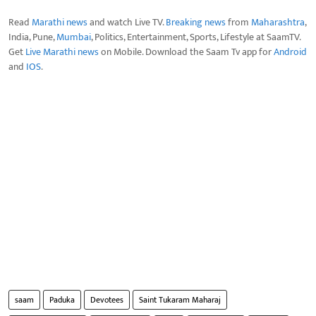
Read
Marathi news
and watch Live TV.
Breaking news
from
Maharashtra
,
India, Pune,
Mumbai
, Politics, Entertainment, Sports, Lifestyle at SaamTV.
Get
Live Marathi news
on Mobile. Download the Saam Tv app for
Android
and
IOS
.
saam
Paduka
Devotees
Saint Tukaram Maharaj