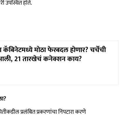
री उपस्थित होते.
ा कॅबिनेटमध्ये मोठा फेरबदल होणार? चर्चेची
आली, 21 तारखेचं कनेक्शन काय?
ला?
ितीकडील प्रलंबित प्रकरणांचा निपटारा करणे