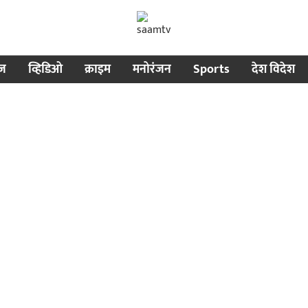
ीज
व्हिडिओ
क्राइम
मनोरंजन
Sports
देश विदेश