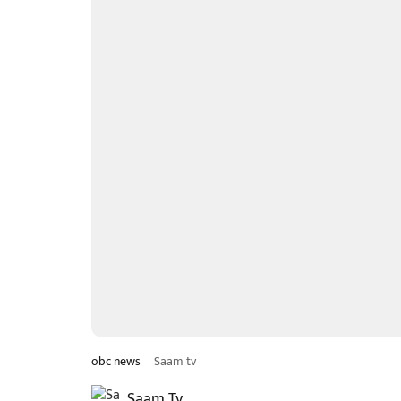
obc news
Saam tv
Saam Tv