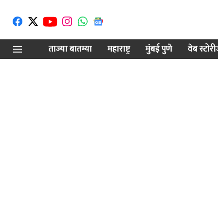
ताज्या बातम्या
महाराष्ट्र
मुंबई पुणे
वेब स्टोर