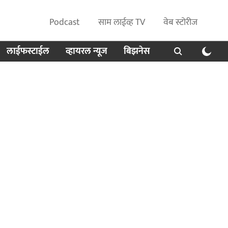
Podcast
साम लाईव्ह TV
वेब स्टोरीज
लाईफस्टाईल
व्हायरल न्यूज
बिझनेस