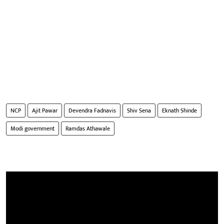
NCP
Ajit Pawar
Devendra Fadnavis
Shiv Sena
Eknath Shinde
Modi government
Ramdas Athawale