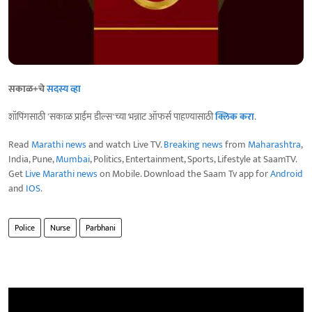
सकाळ+चे
सदस्य व्हा
शॉपिंगसाठी 'सकाळ प्राईम डील्स'च्या भन्नाट ऑफर्स पाहण्यासाठी
क्लिक करा
.
Read
Marathi news
and watch Live TV.
Breaking news
from
Maharashtra
,
India, Pune,
Mumbai
, Politics, Entertainment, Sports, Lifestyle at SaamTV.
Get
Live Marathi news
on Mobile. Download the Saam Tv app for
Android
and
IOS
.
Police
Nurse
Parbhani