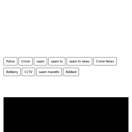
Police
Crime
saam
saam tv
saam tv news
Crime News
Robbery
CCTV
saam marathi
Robbed