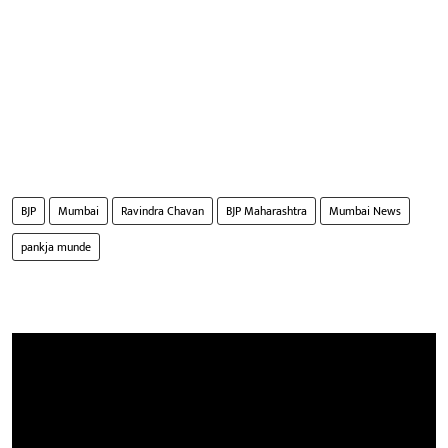
BJP
Mumbai
Ravindra Chavan
BJP Maharashtra
Mumbai News
pankja munde