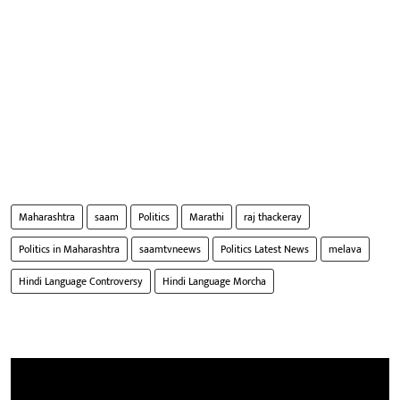
Maharashtra
saam
Politics
Marathi
raj thackeray
Politics in Maharashtra
saamtvneews
Politics Latest News
melava
Hindi Language Controversy
Hindi Language Morcha