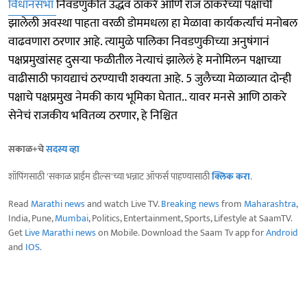
विधानसभा
निवडणुकीत उद्धव ठाकरे आणि राज ठाकरेच्या पक्षाची
झालेली अवस्था पाहता वरळी डोममधला हा मेळावा कार्यकर्त्यांचं मनोबल
वाढवणारा ठरणार आहे. त्यामुळे पालिका निवडणुकीच्या अनुषंगानं
पक्षप्रमुखांसह दुसऱ्या फळीतील नेत्याचं झालेलं हे मनोमिलन पक्षाच्या
वाढीसाठी फायद्याचं ठरण्याची शक्यता आहे. 5 जुलैच्या मेळाव्यात दोन्ही
पक्षाचे पक्षप्रमुख नेमकी काय भूमिका घेतात.. यावर मनसे आणि ठाकरे
सेनेचं राजकीय भवितव्य ठरणार, हे निश्चित
सकाळ+चे
सदस्य व्हा
शॉपिंगसाठी 'सकाळ प्राईम डील्स'च्या भन्नाट ऑफर्स पाहण्यासाठी
क्लिक करा
.
Read
Marathi news
and watch Live TV.
Breaking news
from
Maharashtra
,
India, Pune,
Mumbai
, Politics, Entertainment, Sports, Lifestyle at SaamTV.
Get
Live Marathi news
on Mobile. Download the Saam Tv app for
Android
and
IOS
.