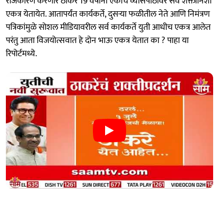
राजकारण करणारे ठाकरे 19 वर्षांनी एकाच व्यासपीठावर सर्व शक्तीनिशी
एकत्र येतायेत. आतापर्यंत कार्यकर्ते, दुसऱ्या फळीतील नेते आणि निमंत्रण
पत्रिकांमुळे सोशल मीडियावरील सर्व कार्यकर्ते युती आधीच एकत्र आलेत
परंतु आता विजयोत्सवात हे दोन भाऊ एकत्र येतात का ? पाहा या
रिपोर्टमध्ये.