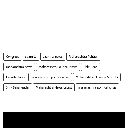
Congress
saam tv
saam tv news
Maharashtra Politics
maharashtra news
Maharashtra Political News
Shiv Sena
Eknath Shinde
maharashtra politics news
Maharashtra News in Marathi
Shiv Sena leader
Maharashtra News Latest
maharashtra political crisis