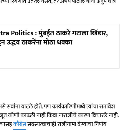
च्या रिंगणात उतरले नसते, तर अभय पाटील यांनी अनुप धोत्रे
a Politics : मुंबईत ठाकरे गटाला खिंडार,
ून उद्धव ठाकरेंना मोठा धक्का
से सर्वांना वाटले होते. पण कार्यकारिणीमध्ये त्यांचा समावेश
समजूत कोणी काढली नाही किंवा नाराजीचे कारण विचारले नाही.
पदाचासह
काँग्रेस
सदस्यत्वाचाही राजीनामा देण्याचा निर्णय