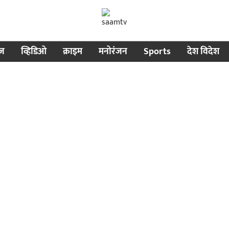
ीज
व्हिडिओ
क्राइम
मनोरंजन
Sports
देश विदेश