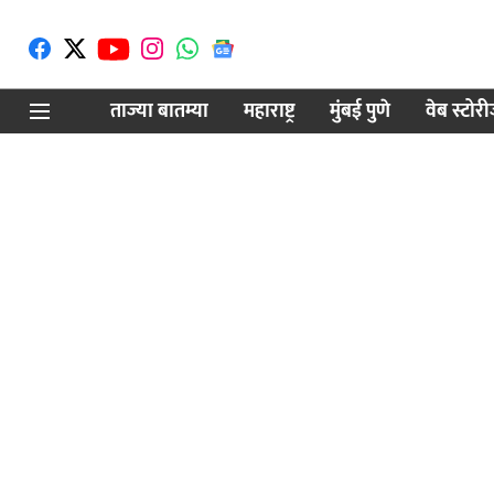
ताज्या बातम्या
महाराष्ट्र
मुंबई पुणे
वेब स्टोर