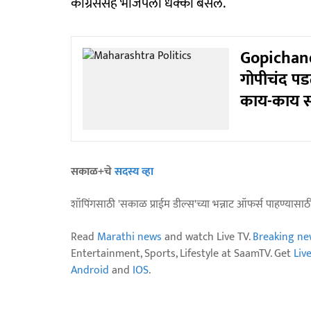
काँग्रेससह भाजपला धक्का बसेल.
Gopichand 
गोपीचंद पडळ
काय-काय स
सकाळ+चे
सदस्य व्हा
शॉपिंगसाठी 'सकाळ प्राईम डील्स'च्या भन्नाट ऑफर्स पाहण्यासा
Read
Marathi news
and watch Live TV.
Breaking ne
Entertainment, Sports, Lifestyle at SaamTV. Get
Liv
Android
and
IOS
.