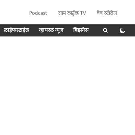
Podcast
साम लाईव्ह TV
वेब स्टोरीज
लाईफस्टाईल
व्हायरल न्यूज
बिझनेस