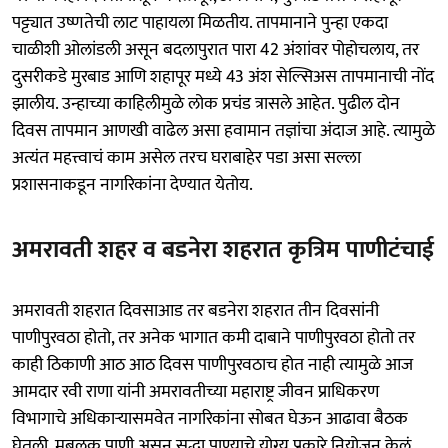
पट्ट्यात उष्णतेची लाट पाहायला मिळतीय. तापमानाने पुन्हा एकदा
चाळीशी ओलांडली असून बदलापुरात पारा 42 अंशांवर पोहोचलाय, तर
दुसरीकडे मुरबाड आणि शहापूर मध्ये 43 अंश सेल्सिअस तापमानाची नोंद
झालीय. उन्हाच्या काहिलीमुळे लोक प्रचंड त्रासले आहेत. पुढील दोन
दिवस तापमान आणखी वाढेल असा हवामान तज्ञांचा अंदाज आहे. त्यामुळे
अत्यंत महत्त्वाचं काम असेल तरच घराबाहेर पडा असा सल्ला
प्रशासनाकडून नागरिकांना देण्यात येतोय.
अमरावती शहर व बडनेरा शहरात कृत्रिम पाणीटंचाई
अमरावती शहरात दिवसाआड तर बडनेरा शहरात तीन दिवसांनी
पाणीपुरवठा होतो, तर अनेक भागात कमी दाबाने पाणीपुरवठा होतो तर
काही ठिकाणी आठ आठ दिवस पाणीपुरवठाच होत नाही त्यामुळे आज
आमदार रवी राणा यांनी अमरावतीच्या महाराष्ट्र जीवन प्राधिकरण
विभागाचे अधिकाऱ्यासमवेत नागरिकांना सोबत घेऊन आढावा बैठक
घेतली, मुबलक पाणी असून सुद्धा पाण्याचे योग्य प्रकारे नियोजन केलं