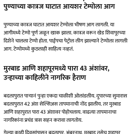
पुण्याच्या कात्रज घाटात आयशर टेम्पोला आग
पुण्याच्या कात्रज घाटात आयशर टेम्पोला भीषण आग लागली. या
आगीमध्ये टेम्पो पूर्ण जळून खाक झाला. कात्रज वरून खेड शिवापूरच्या
दिशेने चालला टेम्पो होता. पाईपचा पेट्रोल लीग झाल्याने टेम्पोला लागली
आग. टेम्पोमध्ये कुठलाही साहित्य नव्हतं.
मुरबाड आणि शहापूरमध्ये पारा 43 अंशांवर,
उन्हाच्या काहिलीने नागरिक हैराण
बदलापुरात पाऱ्यानं पुन्हा एकदा चाळीशी ओलांडलीय. दुपारच्या सुमारास
बदलापुरात 42 अंश सेल्सिअस तापमानाची नोंद झालीय. तर मुरबाड
आणि शहापुरात पारा 43 अंशावर पोहोचलाय. वाढत्या तापमानाचा
नागरिकांना प्रचंड त्रास सहन करावा लागतोय.
गेल्या काही दिवसांपासून बदलापूर, अंबरनाथ, मुरबाड तसेच शहापूर