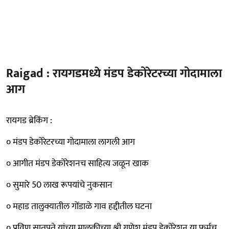
Raigad : रायगडमध्ये मंडप डेकोरेटरच्या गोदामाला
आग
रायगड ब्रेकिंग :
० मंडप डेकोरेटरच्या गोदामाला लागली आग
० आगीत मंडप डेकोरेशनच साहित्य जळून खाक
० सुमारे 50 लाख रूपयांचे नुकसान
० महाड तालुक्यातील गोंडाळे गाव हद्दीतील घटना
० प्रविण सातपुते यांच्या मालकीच्या श्री गणेश मंडप डेकोरेशन या फर्मच