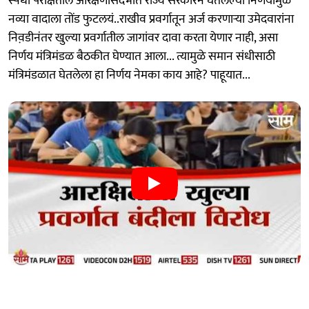
स्पर्धा परीक्षेतील आरक्षणासंदर्भात राज्य सरकारनं घेतलेल्या निर्णयामुळे
नव्या वादाला तोंड फुटलयं..राखीव प्रवर्गातून अर्ज करणाऱ्या उमेदवारांना
निव़डीनंतर खुल्या प्रवर्गातील जागांवर दावा करता येणार नाही, असा
निर्णय मंत्रिमंडळ बैठकीत घेण्यात आला... त्यामुळे समान संधीसाठी
मंत्रिमंडळात घेतलेला हा निर्णय नेमका काय आहे? पाहूयात...