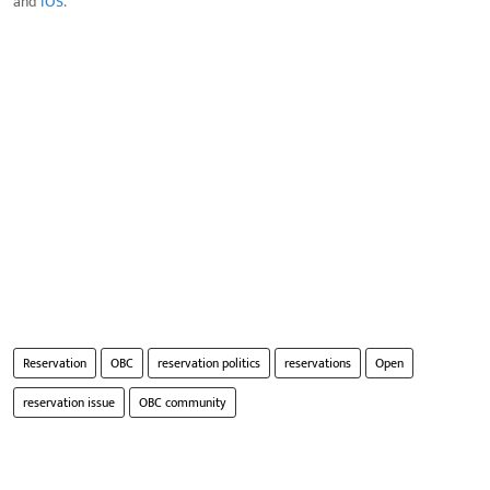
and
IOS
.
Reservation
OBC
reservation politics
reservations
Open
reservation issue
OBC community