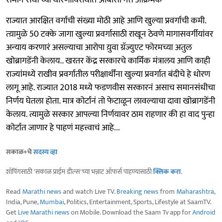
समान संधी'च्या धोरणाविरोधात ओबीसी नेते आक्रमक
राज्यात आरक्षित वर्गाची संख्या मोठी आहे आणि खुल्या प्रवर्गाची कमी.
त्य़ामुळे 50 टक्के जागा खुल्या प्रवर्गासाठी राखून ठेवणे मागासवर्गीयांवर
अन्याय करणारं असल्याचा आरोपा य़ुवा ग्रॅज्युएट फोरमच्या अतुल
खोब्रागडेंनी केलाय.. खरतर केंद्र सरकारचे कार्मिक मंत्रालय आणि काही
राज्यांमध्ये राखीव प्रवर्गातील परीक्षार्थींना खुल्या प्रवर्गात बंदीचे हे धोरण
लागू आहे. राज्यात 2018 मध्ये फडणवीस सरकारनं असाच समानसंधीचा
निर्णय घेतला होता. मात्र कोर्टानं तो फेटाळून लावल्याचा दावा खोब्रागडेंनी
केलाय. त्यामुळे सरकार आपल्या निर्णयावर ठाम राहणार की हा वाद पुन्हा
कोर्टात जाणार हे पाहणं महत्त्वाचं आहे...
सकाळ+चे
सदस्य व्हा
शॉपिंगसाठी 'सकाळ प्राईम डील्स'च्या भन्नाट ऑफर्स पाहण्यासाठी
क्लिक करा
.
Read
Marathi news
and watch Live TV.
Breaking news
from
Maharashtra
,
India, Pune,
Mumbai
, Politics, Entertainment, Sports, Lifestyle at SaamTV.
Get
Live Marathi news
on Mobile. Download the Saam Tv app for
Android