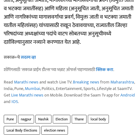
जाती, अनुसूचित जमाती, नागरिकांच्या मागासवर्गाचा प्रवर्ग (विमुक्त जाती
व भटक्या जमातींसह) आणि महिला (अनुसूचित जाती, अनुसूचित जमाती
आणि नागरिकांच्या मागासवर्गाचा प्रवर्ग, विमुक्त जाती व भटक्या जमाती
यातील महिलांसह) यांच्यासाठी राखून ठेवावयाच्या, राज्यातील जिल्हा
परिषदांच्या अध्यक्षांच्या पदांचे वाटप सोबतच्या अनुसूचीमध्ये
दर्शविल्यानुसार नव्याने करण्यात येत आहे.
सकाळ+चे
सदस्य व्हा
शॉपिंगसाठी 'सकाळ प्राईम डील्स'च्या भन्नाट ऑफर्स पाहण्यासाठी
क्लिक करा
.
Read
Marathi news
and watch Live TV.
Breaking news
from
Maharashtra
,
India, Pune,
Mumbai
, Politics, Entertainment, Sports, Lifestyle at SaamTV.
Get
Live Marathi news
on Mobile. Download the Saam Tv app for
Android
and
IOS
.
Pune
nagpur
Nashik
Election
Thane
local body
Local Body Elections
election news