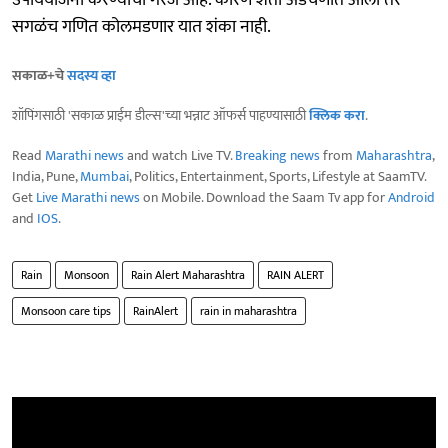
उपाययोजना करण्याची गरज आहे. कारण शेती अडचणीत आली तर
सगळंच गणित कोलमडणार यात शंका नाही.
सकाळ+चे
सदस्य व्हा
शॉपिंगसाठी 'सकाळ प्राईम डील्स'च्या भन्नाट ऑफर्स पाहण्यासाठी
क्लिक करा
.
Read
Marathi news
and watch Live TV.
Breaking news
from
Maharashtra
,
India, Pune,
Mumbai
, Politics, Entertainment, Sports, Lifestyle at SaamTV.
Get
Live Marathi news
on Mobile. Download the Saam Tv app for
Android
and
IOS
.
Rain
Monsoon
Rain Alert Maharashtra
RAIN ALERT
Monsoon care tips
RainAlert
rain in maharashtra