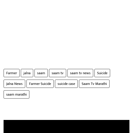
Farmer
jalna
saam
saam tv
saam tv news
Suicide
Jalna News
Farmer Suicide
suicide case
Saam Tv Marathi
saam marathi