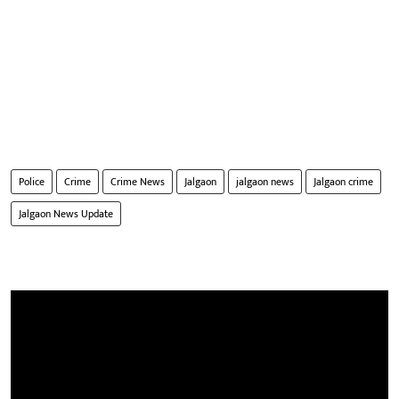
Police
Crime
Crime News
Jalgaon
jalgaon news
Jalgaon crime
Jalgaon News Update