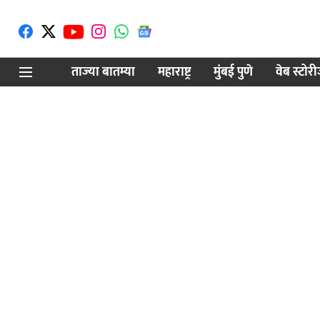
ताज्या बातम्या
महाराष्ट्र
मुंबई पुणे
वेब स्टोर