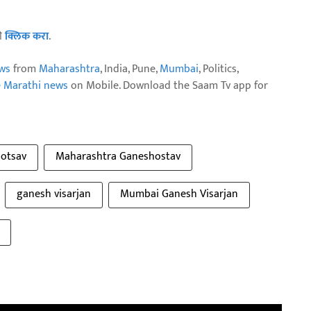
ठी
क्लिक करा
.
ws
from
Maharashtra
, India, Pune,
Mumbai
, Politics,
e Marathi news
on Mobile. Download the Saam Tv app for
hotsav
Maharashtra Ganeshostav
ganesh visarjan
Mumbai Ganesh Visarjan