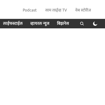
Podcast
साम लाईव्ह TV
वेब स्टोरीज
लाईफस्टाईल
व्हायरल न्यूज
बिझनेस