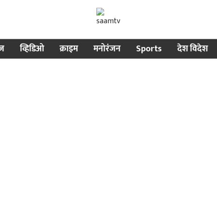
ीज
व्हिडिओ
क्राइम
मनोरंजन
Sports
देश विदेश