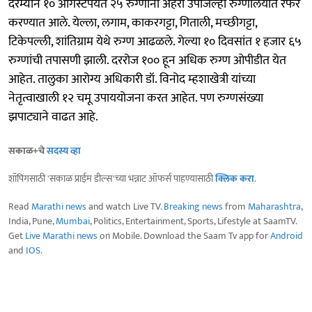
दरम्यान १० ऑगस्टपर्यंत २५ रुग्णांना अहेरी उपजिल्हा रुग्णालयात रेफर
करण्यात आले. येल्ला, लगाम, काकरगट्टा, गिताली, मच्छीगट्टा,
टिकेपल्ली, शांतिग्राम येथे रुग्ण आढळले. गेल्या १० दिवसांत १ हजार ६५
रुग्णांची तपासणी झाली. दररोज १०० हून अधिक रुग्ण ओपीडीत येत
आहेत. तालुका आरोग्य अधिकारी डॉ. विनोद म्हशाखेत्री यांच्या
नेतृत्वाखाली १२ चमू उपाययोजना करत आहेत. पण रुग्णसंख्या
झपाट्याने वाढत आहे.
सकाळ+चे
सदस्य व्हा
शॉपिंगसाठी 'सकाळ प्राईम डील्स'च्या भन्नाट ऑफर्स पाहण्यासाठी
क्लिक करा
.
Read
Marathi news
and watch Live TV.
Breaking news
from
Maharashtra
,
India, Pune,
Mumbai
, Politics, Entertainment, Sports, Lifestyle at SaamTV.
Get
Live Marathi news
on Mobile. Download the Saam Tv app for
Android
and
IOS
.