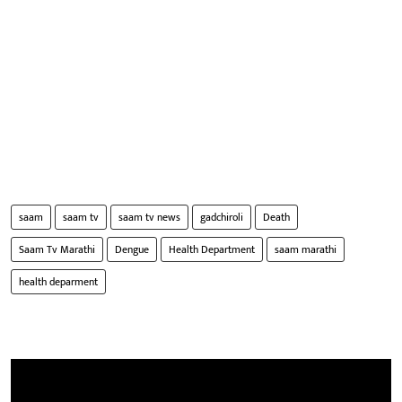
saam
saam tv
saam tv news
gadchiroli
Death
Saam Tv Marathi
Dengue
Health Department
saam marathi
health deparment