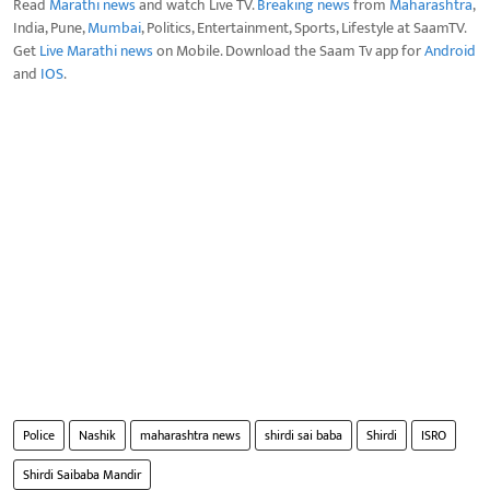
Read
Marathi news
and watch Live TV.
Breaking news
from
Maharashtra
,
India, Pune,
Mumbai
, Politics, Entertainment, Sports, Lifestyle at SaamTV.
Get
Live Marathi news
on Mobile. Download the Saam Tv app for
Android
and
IOS
.
Police
Nashik
maharashtra news
shirdi sai baba
Shirdi
ISRO
Shirdi Saibaba Mandir