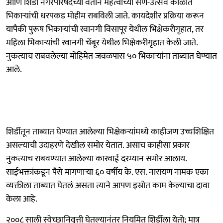
आणि शिर्डी नगरपरिषदेच्या वतीने महत्वाच्या सण-उत्सव काळात
भिकाऱ्यांची धरपकड मोहीम राबविली जाते. कायदेशीर प्रक्रिया करून
यापैकी पुरूष भिकाऱ्यांची रवानगी विसापूर येथील भिक्षेकरीगृहात, तर
महिला भिकाऱ्यांची रवानगी चेंबूर येथील भिक्षेकरीगृहात केली जाते.
नुकत्याच राबवलेल्या मोहिमेत जवळपास ५० भिकाऱ्यांना ताब्यात घेण्यात
आले.
शिर्डीतून ताब्यात घेण्यात आलेल्या भिक्षेकऱ्यांमध्ये काहीजण उच्चशिक्षित
असल्याची उदाहरणे देखील समोर येतात. असाच काहीसा प्रकार
नुकत्याच राबवण्यात आलेल्या कारवाई दरम्यान समोर आलाय.
साईभक्तांकडून पैसे मागणाऱ्या ६० वर्षीय के. एस. नारायण नामक एका
व्यक्तीला ताब्यात घेतलं असता त्याने आपण इस्रोत काम केल्याचा दावा
केला आहे.
२००८ साली स्वेच्छानिवृत्ती घेतल्यानंतर नियमित शिर्डीला येतो; मात्र