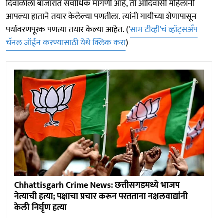
दिवाळीला बाजारात सर्वाधिक मागणी आहे, ती आदिवासी महिलांनी
आपल्या हाताने तयार केलेल्या पणतीला. त्यांनी गायीच्या शेणापासून
पर्यावरणपूरक पणत्या तयार केल्या आहेत. ('
साम टीव्ही'चं व्हॉट्सअँप
चॅनल जॉईन करण्यासाठी येथे क्लिक करा
)
Chhattisgarh Crime News: छत्तीसगडमध्ये भाजप
नेत्याची हत्या; पक्षाचा प्रचार करून परतताना नक्षलवाद्यांनी
केली निर्घृण हत्या