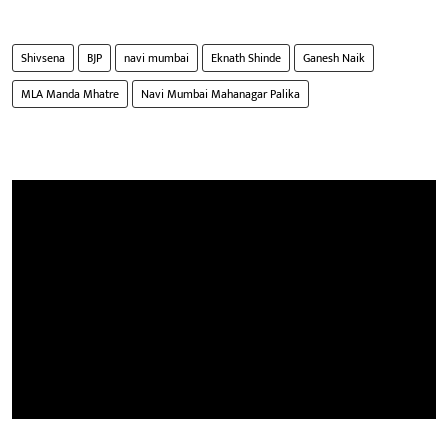
Shivsena
BJP
navi mumbai
Eknath Shinde
Ganesh Naik
MLA Manda Mhatre
Navi Mumbai Mahanagar Palika