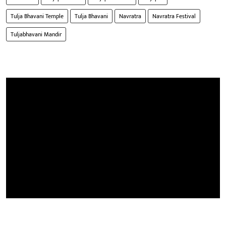
Tulja Bhavani Temple
Tulja Bhavani
Navratra
Navratra Festival
Tuljabhavani Mandir