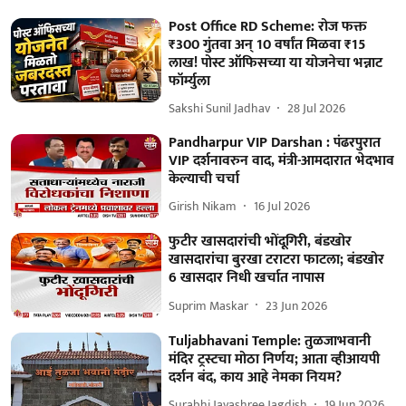
Post Office RD Scheme: रोज फक्त
₹300 गुंतवा अन् 10 वर्षांत मिळवा ₹15
लाख! पोस्ट ऑफिसच्या या योजनेचा भन्नाट
फॉर्म्युला
Sakshi Sunil Jadhav
28 Jul 2026
Pandharpur VIP Darshan : पंढरपुरात
VIP दर्शनावरुन वाद, मंत्री-आमदारात भेदभाव
केल्याची चर्चा
Girish Nikam
16 Jul 2026
फुटीर खासदारांची भोंदूगिरी, बंडखोर
खासदारांचा बुरखा टराटरा फाटला; बंडखोर
6 खासदार निधी खर्चात नापास
Suprim Maskar
23 Jun 2026
Tuljabhavani Temple: तुळजाभवानी
मंदिर ट्रस्टचा मोठा निर्णय; आता व्हीआयपी
दर्शन बंद, काय आहे नेमका नियम?
Surabhi Jayashree Jagdish
19 Jun 2026