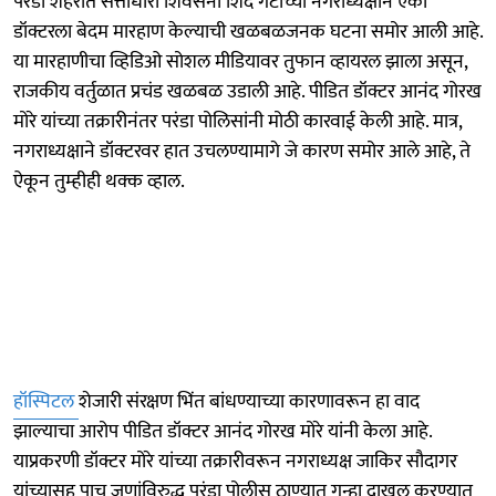
परंडा शहरात सत्ताधारी शिवसेना शिंदे गटाच्या नगराध्यक्षाने एका
डॉक्टरला बेदम मारहाण केल्याची खळबळजनक घटना समोर आली आहे.
या मारहाणीचा व्हिडिओ सोशल मीडियावर तुफान व्हायरल झाला असून,
राजकीय वर्तुळात प्रचंड खळबळ उडाली आहे. पीडित डॉक्टर आनंद गोरख
मोरे यांच्या तक्रारीनंतर परंडा पोलिसांनी मोठी कारवाई केली आहे. मात्र,
नगराध्यक्षाने डॉक्टरवर हात उचलण्यामागे जे कारण समोर आले आहे, ते
ऐकून तुम्हीही थक्क व्हाल.
हॉस्पिटल
शेजारी संरक्षण भिंत बांधण्याच्या कारणावरून हा वाद
झाल्याचा आरोप पीडित डॉक्टर आनंद गोरख मोरे यांनी केला आहे.
याप्रकरणी डॉक्टर मोरे यांच्या तक्रारीवरून नगराध्यक्ष जाकिर सौदागर
यांच्यासह पाच जणांविरुद्ध परंडा पोलीस ठाण्यात गुन्हा दाखल करण्यात