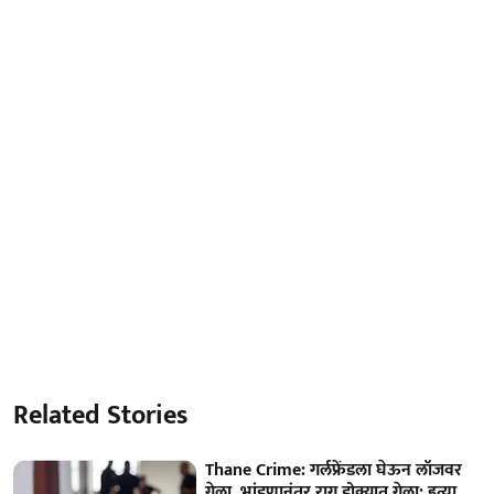
Related Stories
Thane Crime: गर्लफ्रेंडला घेऊन लॉजवर
गेला, भांडणानंतर राग डोक्यात गेला; हत्या