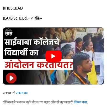
BHBSCBAD
B.A/B.Sc. B.Ed. - २ एप्रिल
सकाळ+चे
सदस्य व्हा
शॉपिंगसाठी 'सकाळ प्राईम डील्स'च्या भन्नाट ऑफर्स पाहण्यासाठी
क्लिक करा
.