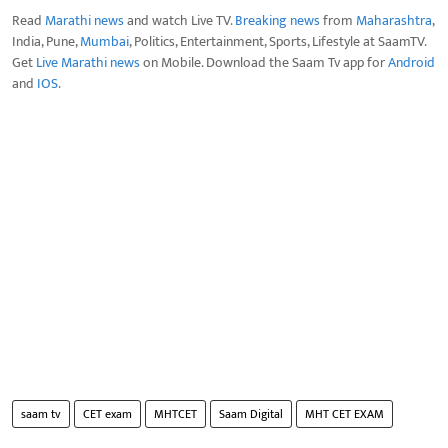
Read
Marathi news
and watch Live TV.
Breaking news
from
Maharashtra
,
India, Pune,
Mumbai
, Politics, Entertainment, Sports, Lifestyle at SaamTV.
Get
Live Marathi news
on Mobile. Download the Saam Tv app for
Android
and
IOS
.
saam tv
CET exam
MHTCET
Saam Digital
MHT CET EXAM