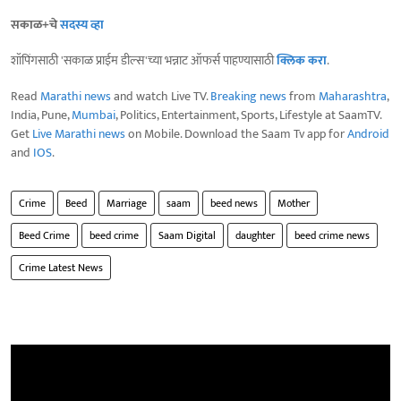
सकाळ+चे
सदस्य व्हा
शॉपिंगसाठी 'सकाळ प्राईम डील्स'च्या भन्नाट ऑफर्स पाहण्यासाठी
क्लिक करा
.
Read
Marathi news
and watch Live TV.
Breaking news
from
Maharashtra
,
India, Pune,
Mumbai
, Politics, Entertainment, Sports, Lifestyle at SaamTV.
Get
Live Marathi news
on Mobile. Download the Saam Tv app for
Android
and
IOS
.
Crime
Beed
Marriage
saam
beed news
Mother
Beed Crime
beed crime
Saam Digital
daughter
beed crime news
Crime Latest News