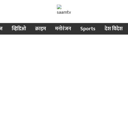
ीज
व्हिडिओ
क्राइम
मनोरंजन
Sports
देश विदेश