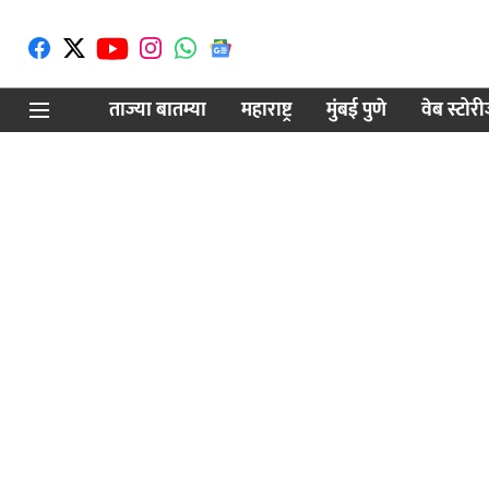
ताज्या बातम्या
महाराष्ट्र
मुंबई पुणे
वेब स्टोर