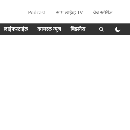
Podcast
साम लाईव्ह TV
वेब स्टोरीज
लाईफस्टाईल
व्हायरल न्यूज
बिझनेस