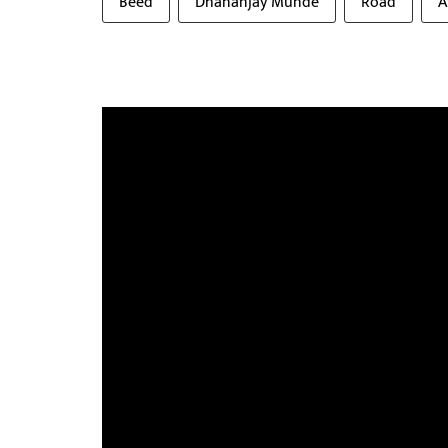
Beed
Dhananjay Munde
Road
A