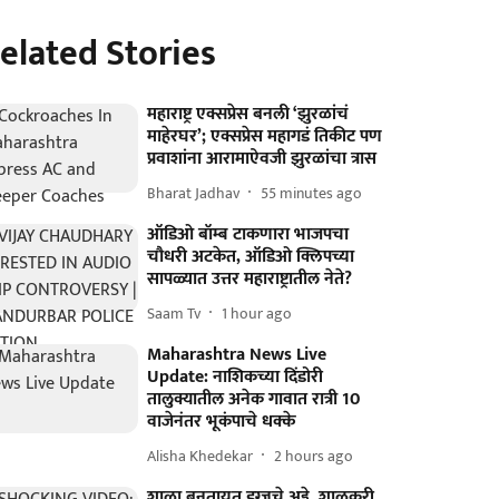
elated Stories
महाराष्ट्र एक्सप्रेस बनली ‘झुरळांचं
माहेरघर’; एक्सप्रेस महागडं तिकीट पण
प्रवाशांना आरामाऐवजी झुरळांचा त्रास
Bharat Jadhav
55 minutes ago
ऑडिओ बॉम्ब टाकणारा भाजपचा
चौधरी अटकेत, ऑडिओ क्लिपच्या
सापळ्यात उत्तर महाराष्ट्रातील नेते?
Saam Tv
1 hour ago
Maharashtra News Live
Update: नाशिकच्या दिंडोरी
तालुक्यातील अनेक गावात रात्री 10
वाजेनंतर भूकंपाचे धक्के
Alisha Khedekar
2 hours ago
शाळा बनतायत ड्रग्जचे अड्डे, शाळकरी