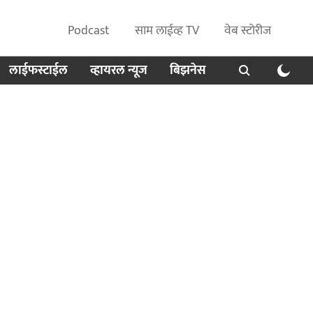
Podcast
साम लाईव्ह TV
वेब स्टोरीज
लाईफस्टाईल
व्हायरल न्यूज
बिझनेस