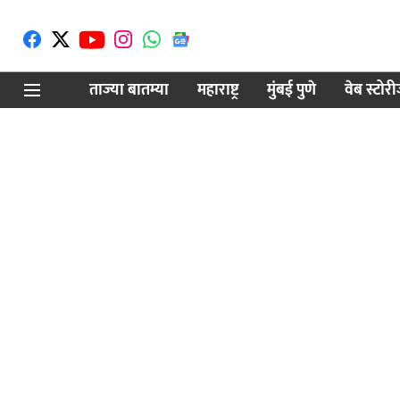
ताज्या बातम्या
महाराष्ट्र
मुंबई पुणे
वेब स्टोर