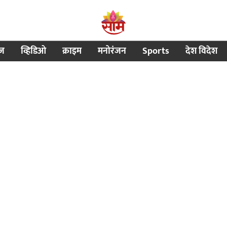
ीज
व्हिडिओ
क्राइम
मनोरंजन
Sports
देश विदेश