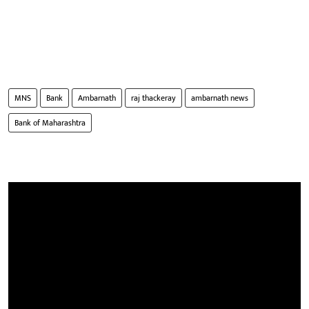
MNS
Bank
Ambarnath
raj thackeray
ambarnath news
Bank of Maharashtra