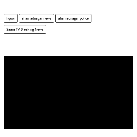
liquor
ahamadnagar news
ahamadnagar police
Saam TV Breaking News