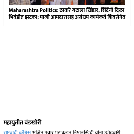
Maharashtra Politics: ठाकरे गटाला खिंडार, शिंदेंनी दिला
भिवंडीत झटका; माजी आमदारासह असंख्य कार्यकर्ते शिवसेनेत
महायुतीत बंडखोरी
राष्ट्रवादी काँग्रेस
अजित पवार गटाकडून निषानसिद्धी यांना उमेदवारी