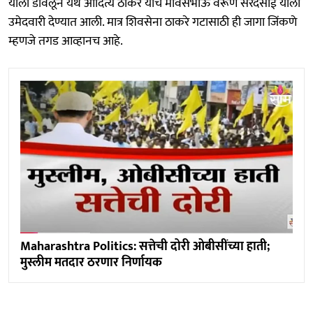
याला डावलून येथे आदित्य ठाकरे यांचे मावसभाऊ वरूण सरदेसाई याला
उमेदवारी देण्यात आली. मात्र शिवसेना ठाकरे गटासाठी ही जागा जिंकणे
म्हणजे तगड आव्हानच आहे.
Maharashtra Politics: सत्तेची दोरी ओबीसींच्या हाती;
मुस्लीम मतदार ठरणार निर्णायक