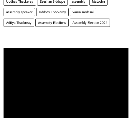
Uddhav Thackeray
Zeeshan Siddique
assembly
Matoshri
assembly speaker
Uddhav Thackaray
varun sardesai
Aditya Thackreay
Assembly Elections
Assembly Election 2024