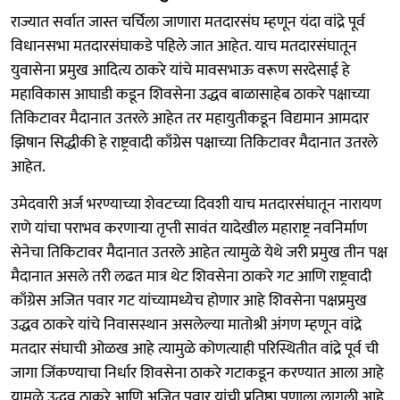
राज्यात सर्वात जास्त चर्चिला जाणारा मतदारसंघ म्हणून यंदा वांद्रे पूर्व
विधानसभा मतदारसंघाकडे पहिले जात आहेत. याच मतदारसंघातून
युवासेना प्रमुख आदित्य ठाकरे यांचे मावसभाऊ वरूण सरदेसाई हे
महाविकास आघाडी कडून शिवसेना उद्धव बाळासाहेब ठाकरे पक्षाच्या
तिकिटावर मैदानात उतरले आहेत तर महायुतीकडून विद्यमान आमदार
झिषान सिद्धीकी हे राष्ट्रवादी काँग्रेस पक्षाच्या तिकिटावर मैदानात उतरले
आहेत.
उमेदवारी अर्ज भरण्याच्या शेवटच्या दिवशी याच मतदारसंघातून नारायण
राणे यांचा पराभव करणाऱ्या तृप्ती सावंत यादेखील महाराष्ट्र नवनिर्माण
सेनेचा तिकिटावर मैदानात उतरले आहेत त्यामुळे येथे जरी प्रमुख तीन पक्ष
मैदानात असले तरी लढत मात्र थेट शिवसेना ठाकरे गट आणि राष्ट्रवादी
काँग्रेस अजित पवार गट यांच्यामध्येच होणार आहे शिवसेना पक्षप्रमुख
उद्धव ठाकरे यांचे निवासस्थान असलेल्या मातोश्री अंगण म्हणून वांद्रे
मतदार संघाची ओळख आहे त्यामुळे कोणत्याही परिस्थितीत वांद्रे पूर्व ची
जागा जिंकण्याचा निर्धार शिवसेना ठाकरे गटाकडून करण्यात आला आहे
यामुळे उद्धव ठाकरे आणि अजित पवार यांची प्रतिष्ठा पणाला लागली आहे