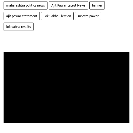
maharashtra politics news
Ajit Pawar Latest News
banner
ajit pawar statement
Lok Sabha Election
sunetra pawar
lok sabha results