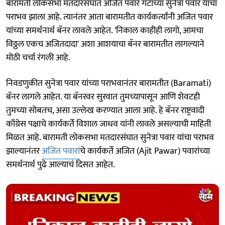
बारामती लोकसभा मतदारसंघात अजित पवार गटाच्या सुनेत्रा पवार यांचा
पराभव झाला आहे. त्यानंतर आता बारामतीत कार्यकर्त्यांनी अजित पवार
यांच्या समर्थनार्थ बॅनर लावले आहेत. 'निकाल काहीही लागो, आमचा
विठ्ठल एकच अजितदादा' अशा आशयाचा बॅनर बारामतीत लागल्याने
मोठी चर्चा रंगली आहे.
निवडणुकीत सुनेत्रा पवार यांच्या पराभवानंतर बारामतीत (Baramati)
बॅनर लागले आहेत. या बॅनरवर सुरवात तुमच्यापासून आणि शेवटही
तुमच्या सोबतच, असा उल्लेख करण्यात आला आहे. हे बॅनर राष्ट्रवादी
काँग्रेस पक्षाचे कार्यकर्ते विशाल जाधव यांनी लावले असल्याची माहिती
मिळत आहे. बारामती लोकसभा मतदारसंघात सुनेत्रा पवार यांचा पराभव
झाल्यानंतर
अजित पवारां
चे कार्यकर्ते अजित (Ajit Pawar) पवारांच्या
समर्थनार्थ पुढे आल्याचं दिसत आहेत.