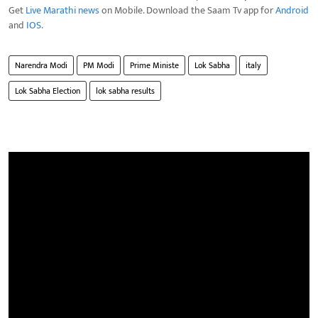
Get
Live Marathi news
on Mobile. Download the Saam Tv app for
Android
and
IOS
.
Narendra Modi
PM Modi
Prime Ministe
Lok Sabha
italy
Lok Sabha Election
lok sabha results