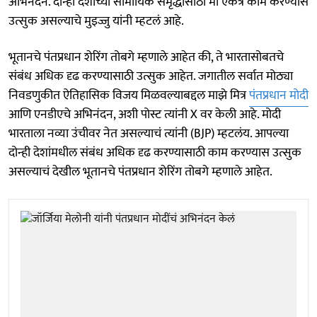
अभिनंदन. दोन्ही देशांच्या सामायिक समृद्धीसाठी मी एकत्र काम करण्यास
उत्सुक असल्याचे मुइज्जु यांनी म्हटलं आहे.
भूतानचे पंतप्रधान शेरिंग तोबगे म्हणाले आहेत की, ते भारतासोबतचे
संबंध अधिक दृढ करण्यासाठी उत्सुक आहेत. जगातील सर्वात मोठ्या
निवडणुकीत ऐतिहासिक विजय मिळवल्याबद्दल माझे मित्र
पंतप्रधान मोदी
आणि एनडीएचे अभिनंदन, अशी पोस्ट त्यांनी X वर केली आहे. मोदी
भारताला नव्या उंचीवर नेत असल्याचं त्यांनी (BJP) म्हटलंय. आपल्या
दोन्ही देशांमधील संबंध अधिक दृढ करण्यासाठी काम करण्यास उत्सुक
असल्याचं देखील भूतानचे पंतप्रधान शेरिंग तोबगे म्हणाले आहेत.