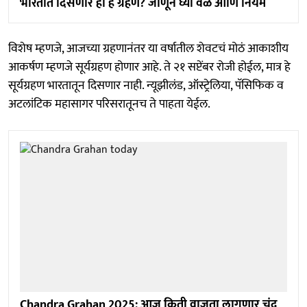
भारतात दिसणार हा हे ग्रहण? जाणून घ्या वेळ आणि नियम
विशेष म्हणजे, आजच्या ग्रहणानंतर या वर्षातील शेवटचं मोठं आकाशीय
आकर्षण म्हणजे सूर्यग्रहण होणार आहे. ते २१ सप्टेंबर रोजी होईल, मात्र हे
सूर्यग्रहण भारतातून दिसणार नाही. न्यूझीलंड, ऑस्ट्रेलिया, पॅसिफिक व
अटलांटिक महासागर परिसरातूनच ते पाहता येईल.
Chandra Grahan 2025: आज किती वाजता लागणार चंद्र