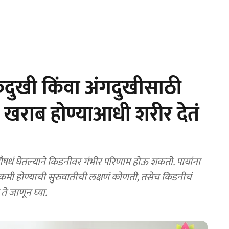
ुखी किंवा अंगदुखीसाठी
खराब होण्याआधी शरीर देतं
धं घेतल्याने किडनीवर गंभीर परिणाम होऊ शकतो. पायांना
मी होण्याची सुरुवातीची लक्षणं कोणती, तसेच किडनीचं
े जाणून घ्या.