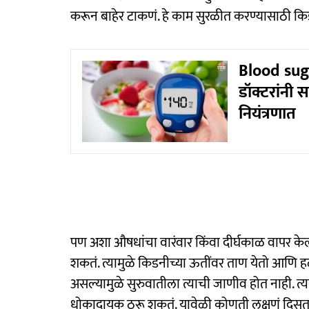
करून बाहेर टाकणं. हे काम सुरळीत करण्यासाठी किडन
Blood sug
डॉक्टरांनी 
नियंत्रणात
पण अशा औषधांचा वारंवार किंवा दीर्घकाळ वापर केल्
शकतं. त्यामुळे किडनीच्या ऊतींवर ताण येतो आणि हळूह
असल्यामुळे सुरुवातीला त्याची जाणीव होत नाही. त्य
धोकादायक ठरू शकतं. यावेळी कोणती लक्षणं दिसता