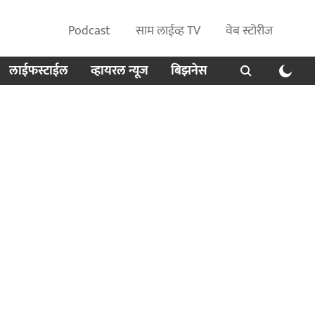
Podcast
साम लाईव्ह TV
वेब स्टोरीज
लाईफस्टाईल
व्हायरल न्यूज
बिझनेस