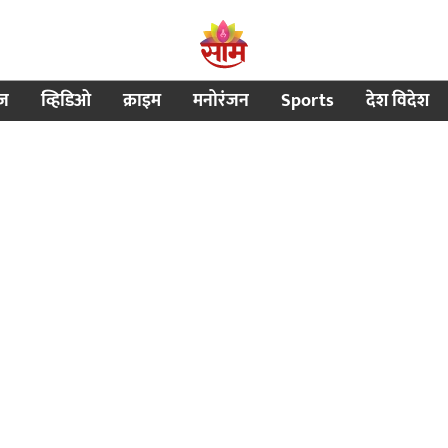
ीज
व्हिडिओ
क्राइम
मनोरंजन
Sports
देश विदेश