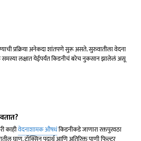
ची प्रक्रिया अनेकदा शांतपणे सुरू असते. सुरुवातीला वेदना
समस्या लक्षात येईपर्यंत किडनीचं बरेच नुकसान झालेलं असू
चवतात?
ारी काही
वेदनाशामक औषधं
किडनीकडे जाणारा रक्तपुरवठा
तील घाण, टॉक्सिन पदार्थ आणि अतिरिक्त पाणी फिल्टर