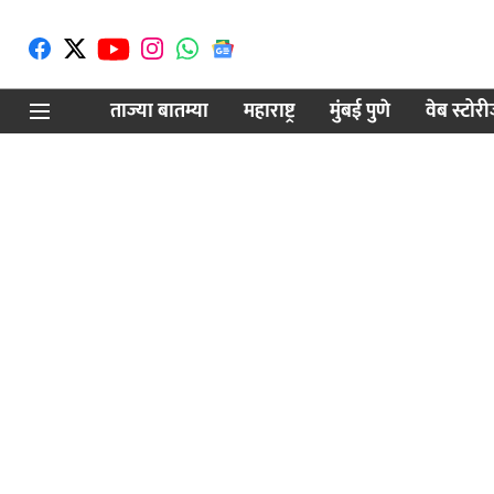
ताज्या बातम्या
महाराष्ट्र
मुंबई पुणे
वेब स्टोर