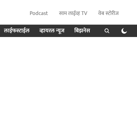
Podcast
साम लाईव्ह TV
वेब स्टोरीज
लाईफस्टाईल
व्हायरल न्यूज
बिझनेस