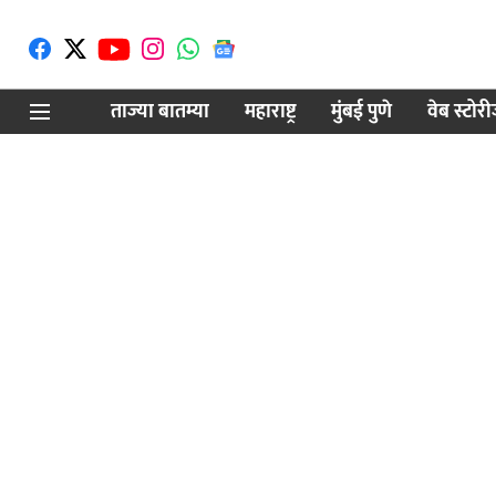
ताज्या बातम्या
महाराष्ट्र
मुंबई पुणे
वेब स्टोर