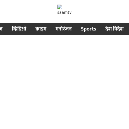
ीज
व्हिडिओ
क्राइम
मनोरंजन
Sports
देश विदेश