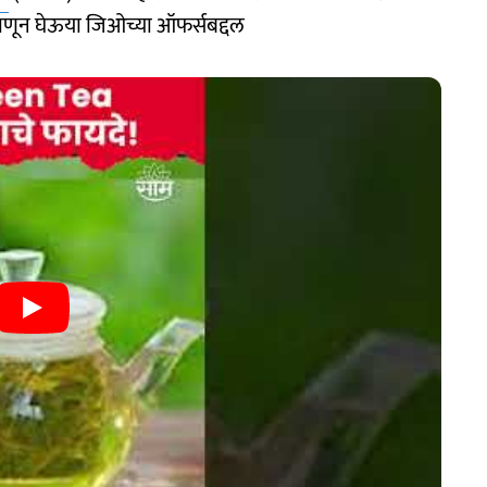
जाणून घेऊया जिओच्या ऑफर्सबद्दल