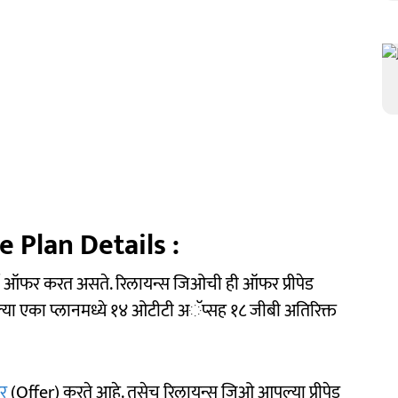
 Plan Details :
्ज ऑफर करत असते. रिलायन्स जिओची ही ऑफर प्रीपेड
या एका प्लानमध्ये १४ ओटीटी अॅप्सह १८ जीबी अतिरिक्त
र
(Offer) करते आहे. तसेच रिलायन्स जिओ आपल्या प्रीपेड