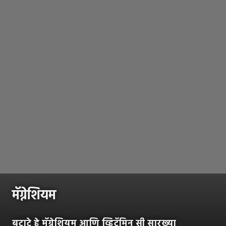
मॅग्नेशियम
बटाटे हे मॅग्नेशियम आणि व्हिटॅमिन सी सारख्या