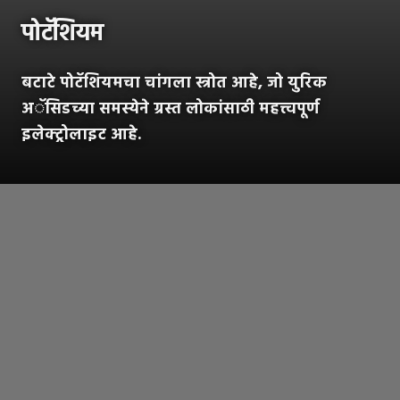
पोटॅशियम
बटाटे पोटॅशियमचा चांगला स्त्रोत आहे, जो युरिक
अॅसिडच्या समस्येने ग्रस्त लोकांसाठी महत्त्वपूर्ण
इलेक्ट्रोलाइट आहे.