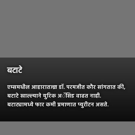
बटाटे
एम्समधील आहारातज्ज्ञ डॉ. परमजीत कौर सांगतात की,
बटाटे खाल्ल्याने युरिक अॅसिड वाढत नाही.
बटाट्यामध्ये फार कमी प्रमाणात प्युरीटन असते.