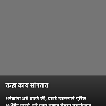
तज्ज्ञ काय सांगतात
अनेकांना असे वाटते की, बटाटे खाल्ल्याने युरिक
अॅसिड वाढते. खरे काय जाणून घेऊया तज्ज्ञांकडून