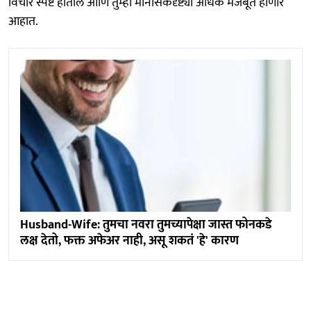
विचार स्पष्ट होतील आणि तुम्ही मानसिकदृष्ट्या अधिक मजबूत होणार
आहात.
Husband-Wife: तुमचा नवरा तुमच्यापेक्षा जास्त फोनकडे
लक्ष देतो, फक्त अफेअर नाही, असू शकतं 'हे' कारण