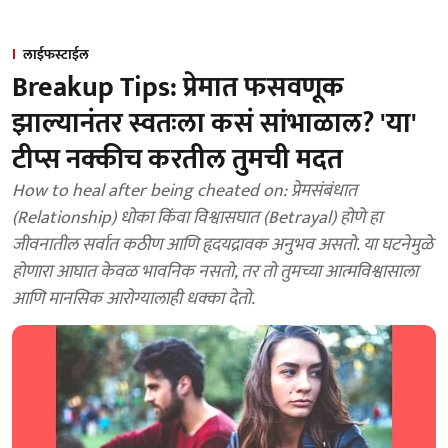
लाईफस्टाईल
Breakup Tips: प्रेमात फसवणूक
झाल्यानंतर स्वतःला कसं सांभाळाल? 'या'
टीप्स नक्कीच करतील तुमची मदत
How to heal after being cheated on: प्रेमसंबंधात
(Relationship) धोका किंवा विश्वासघात (Betrayal) होणे हा
जीवनातील सर्वात कठीण आणि हृदयद्रावक अनुभव असतो. या घटनेमुळे
होणारा आघात केवळ भावनिक नसतो, तर तो तुमच्या आत्मविश्वासाला
आणि मानसिक आरोग्यालाही धक्का देतो.