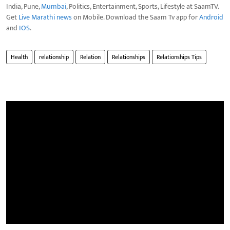
India, Pune,
Mumbai
, Politics, Entertainment, Sports, Lifestyle at SaamTV.
Get
Live Marathi news
on Mobile. Download the Saam Tv app for
Android
and
IOS
.
Health
relationship
Relation
Relationships
Relationships Tips