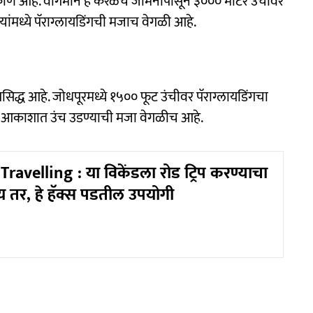
िकाण आहे. वागमोन हे केरळचे जमिनीपासून ३००० मीटर उंचीवर
्यांमध्ये पॅराग्लायडिंगची मजाच वेगळी आहे.
रसिद्ध आहे. जोधपूरमध्ये १५०० फूट उंचीवर पॅराग्लायडिंगचा
ात आकाशात उंच उडण्याची मजा वेगळीच आहे.
avelling : या विकेंडला रोड ट्रिप करण्याचा
य तर, हे हॅक्स पडतील उपयोगी