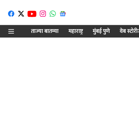
ताज्या बातम्या
महाराष्ट्र
मुंबई पुणे
वेब स्टोर