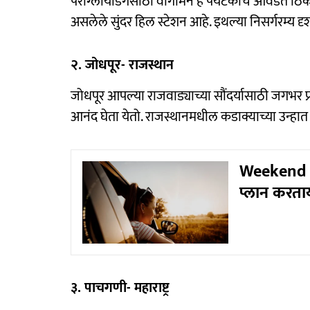
पॅराग्लायडिंगसाठी वागामन हे पर्यटकांचे आवडते ठ
असलेले सुंदर हिल स्टेशन आहे. इथल्या निसर्गरम्य दृश
२. जोधपूर- राजस्थान
जोधपूर आपल्या राजवाड्याच्या सौंदर्यासाठी जगभर प्
आनंद घेता येतो. राजस्थानमधील कडाक्याच्या उन्ह
Weekend Tr
प्लान करता
३. पाचगणी- महाराष्ट्र