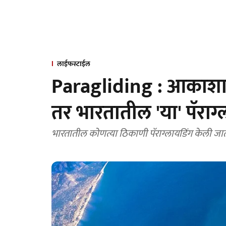
लाईफस्टाईल
Paragliding : आकाशात
तर भारतातील 'या' पॅराग्ल
भारतातील कोणत्या ठिकाणी पॅराग्लायडिंग केली जात