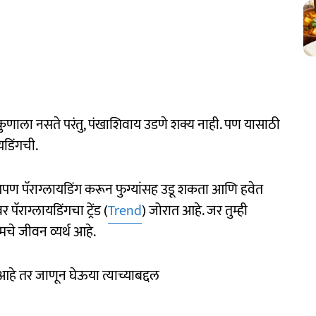
कुणाला नसते परंतु, पंखाशिवाय उडणे शक्य नाही. पण यासाठी
यडिंगची.
ण पॅराग्लायडिंग करून फुग्यांसह उडू शकता आणि हवेत
ॅराग्लायडिंगचा ट्रेंड (
Trend
) जोरात आहे. जर तुम्ही
चे जीवन व्यर्थ आहे.
आहे तर जाणून घेऊया त्याच्याबद्दल