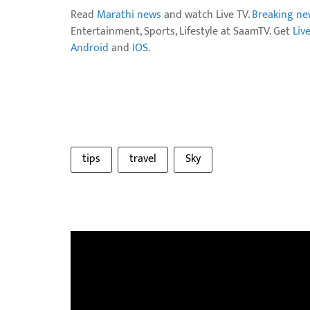
Read
Marathi news
and watch Live TV.
Breaking ne
Entertainment, Sports, Lifestyle at SaamTV. Get
Liv
Android
and
IOS
.
tips
travel
Sky