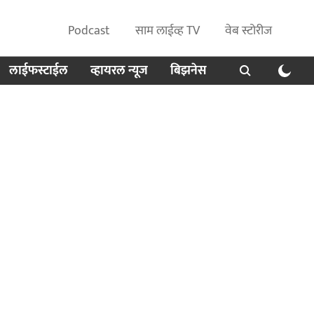
Podcast
साम लाईव्ह TV
वेब स्टोरीज
लाईफस्टाईल
व्हायरल न्यूज
बिझनेस