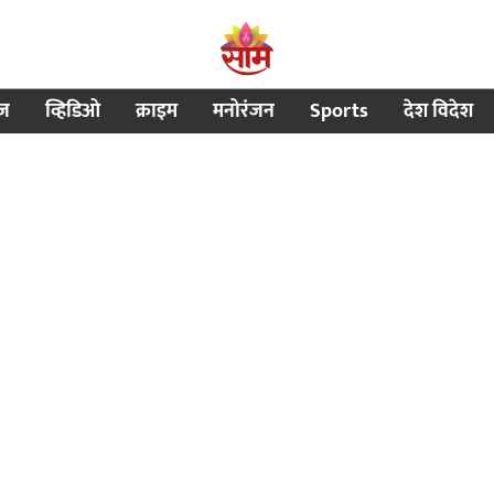
ीज
व्हिडिओ
क्राइम
मनोरंजन
Sports
देश विदेश