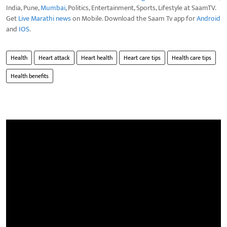
India, Pune,
Mumbai
, Politics, Entertainment, Sports, Lifestyle at SaamTV.
Get
Live Marathi news
on Mobile. Download the Saam Tv app for
Android
and
IOS
.
Health
Heart attack
Heart health
Heart care tips
Health care tips
Health benefits