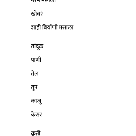
गरम मसाला
खोबरं
शाही बिर्याणी मसाला
तांदूळ
पाणी
तेल
तूप
काजू
केसर
कृती