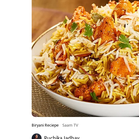
Biryani Reciepe
Saam TV
Ruchika Jadhav