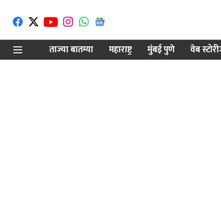
ताज्या बातम्या
महाराष्ट्र
मुंबई पुणे
वेब स्टोर