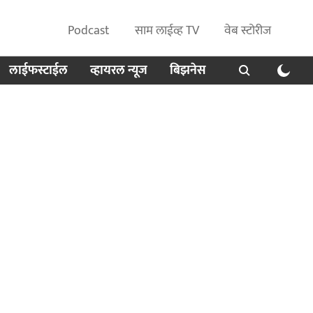
Podcast
साम लाईव्ह TV
वेब स्टोरीज
लाईफस्टाईल
व्हायरल न्यूज
बिझनेस