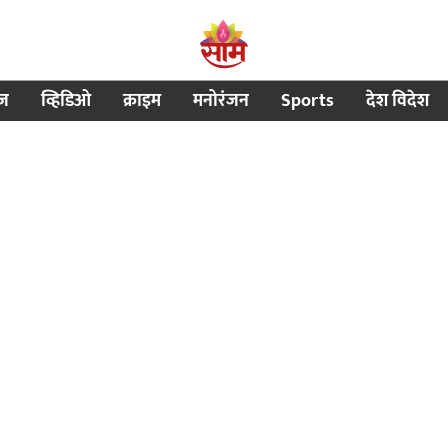
ीज
व्हिडिओ
क्राइम
मनोरंजन
Sports
देश विदेश