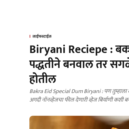
लाईफस्टाईल
Biryani Reciepe : बकरी
पद्धतीने बनवाल तर सगळे
होतील
Bakra Eid Special Dum Biryani : पण तुम्हाला देखील नॉनव्हेज बिर्याणी खायची नसेल तर आज आम्ही तुम्ही
अगदी नॉनव्हेजचा फील देणारी व्हेज बिर्याणी कशी 