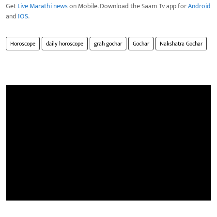
Get
Live Marathi news
on Mobile. Download the Saam Tv app for
Android
and
IOS
.
Horoscope
daily horoscope
grah gochar
Gochar
Nakshatra Gochar