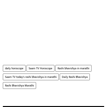
daily horoscope
Saam TV Horoscope
Rashi bhavishya in marathi
Saam TV today's rashi bhavishya in marathi
Daily Rashi Bhavishya
Rashi Bhavishya Marathi