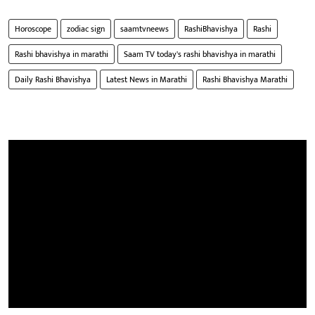
Horoscope
zodiac sign
saamtvneews
RashiBhavishya
Rashi
Rashi bhavishya in marathi
Saam TV today's rashi bhavishya in marathi
Daily Rashi Bhavishya
Latest News in Marathi
Rashi Bhavishya Marathi