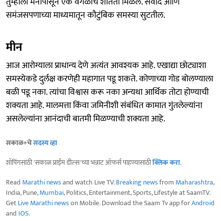
तुम्हाला मनापासून एक वेगळीच शांतता मिळेल. संवाद आणि
समंजसपणाच्या माध्यमातून कौटुंबिक समस्या सुटतील.
मीन
आज आरोग्याला प्राधान्य देणे अत्यंत आवश्यक आहे. एखाद्या छोट्याशा
समस्येकडे दुर्लक्ष करणेही महागात पडू शकते. कोणाच्या गोड बोलण्याला
बळी पडू नका. त्यांचा विश्वास करू नका अन्यथा आर्थिक तोटा होण्याची
शक्यता आहे. मालमत्ता किंवा जमिनीशी संबंधित कामात गुंतलेल्यांना
असलेल्यांना आनंदाची बातमी मिळण्याची शक्यता आहे.
सकाळ+चे
सदस्य व्हा
शॉपिंगसाठी 'सकाळ प्राईम डील्स'च्या भन्नाट ऑफर्स पाहण्यासाठी
क्लिक करा
.
Read
Marathi news
and watch Live TV.
Breaking news
from
Maharashtra
,
India, Pune,
Mumbai
, Politics, Entertainment, Sports, Lifestyle at SaamTV.
Get
Live Marathi news
on Mobile. Download the Saam Tv app for
Android
and
IOS
.