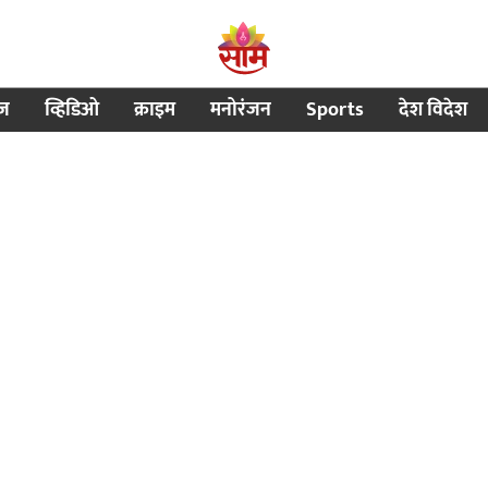
ीज
व्हिडिओ
क्राइम
मनोरंजन
Sports
देश विदेश