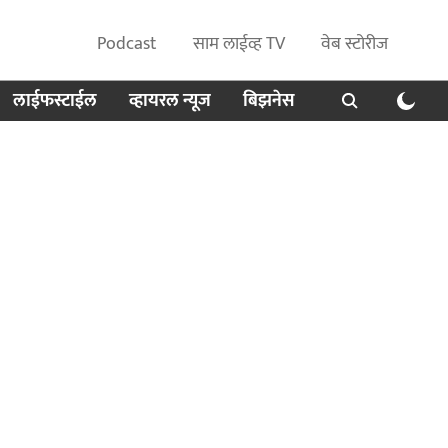
Podcast
साम लाईव्ह TV
वेब स्टोरीज
लाईफस्टाईल
व्हायरल न्यूज
बिझनेस