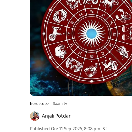
horoscope
Saam tv
Anjali Potdar
Published On
:
11 Sep 2025, 8:08 pm
IST