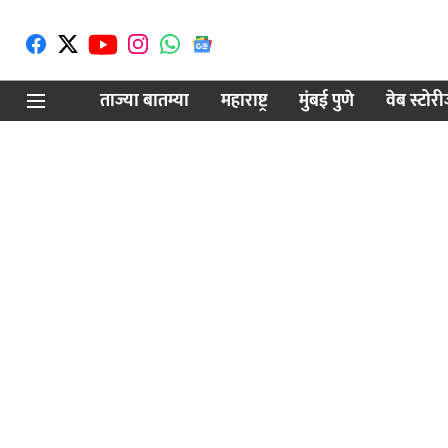
ताज्या बातम्या
महाराष्ट्र
मुंबई पुणे
वेब स्टोर