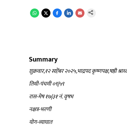
Summary
शुक्रवार,१२ सप्टेंबर २०२५,भाद्रपद कृष्णपक्ष,षष्ठी श्राध्
तिथी-पंचमी ०९|५९
रास-मेष १७|३१ नं. वृषभ
नक्षत्र-भरणी
योग-व्याघात