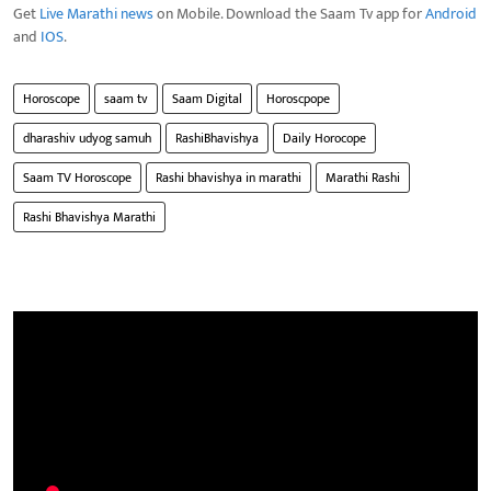
Get
Live Marathi news
on Mobile. Download the Saam Tv app for
Android
and
IOS
.
Horoscope
saam tv
Saam Digital
Horoscpope
dharashiv udyog samuh
RashiBhavishya
Daily Horocope
Saam TV Horoscope
Rashi bhavishya in marathi
Marathi Rashi
Rashi Bhavishya Marathi