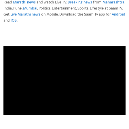
Read
Marathi news
and watch Live TV.
Breaking news
from
Maharashtra
,
India, Pune,
Mumbai
, Politics, Entertainment, Sports, Lifestyle at SaamTV.
Get
Live Marathi news
on Mobile. Download the Saam Tv app for
Android
and
IOS
.