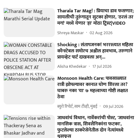
Tharala Tar Mag! : प्रियाचा डाव फसणार;
सायलीची तुरुंगातून सुटका होणार, 'ठरलं तर
मग!' मध्ये येणार 'हा' मोठा ट्विस्ट|VIDEO
Shreya Maskar
02 Aug 2026
Shocking : संतापजनक! भररस्त्यात महिला
कॉन्स्टेबल समोरच अश्लील हावभाव, तरुणाने
प्रायव्हेट पार्ट दाखवला अन्...
Alisha Khedekar
17 Jul 2026
Monsoon Health Care: पावसाळ्यात
रात्री झोपल्यावर कानात घोण शिरला तर?
घाबरु नका 'या' ७ महत्त्वाच्या गोष्टी लक्षात
ठेवा
ब्युरो रिपोर्ट, साम टीव्ही, मुंबई
09 Jul 2026
जाधवांचं विधान, नार्वेकरांची पोस्ट, 'जाधवांना
मानसिक त्रास, शिवसैनिकांना फटका',
फुटलेल्या ठाकरेसेनेतील दोन नेत्यांमध्ये
धुसफूस