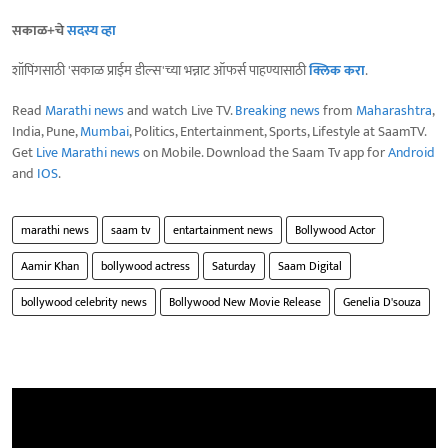
सकाळ+चे
सदस्य व्हा
शॉपिंगसाठी 'सकाळ प्राईम डील्स'च्या भन्नाट ऑफर्स पाहण्यासाठी
क्लिक करा
.
Read
Marathi news
and watch Live TV.
Breaking news
from
Maharashtra
,
India, Pune,
Mumbai
, Politics, Entertainment, Sports, Lifestyle at SaamTV.
Get
Live Marathi news
on Mobile. Download the Saam Tv app for
Android
and
IOS
.
marathi news
saam tv
entartainment news
Bollywood Actor
Aamir Khan
bollywood actress
Saturday
Saam Digital
bollywood celebrity news
Bollywood New Movie Release
Genelia D'souza